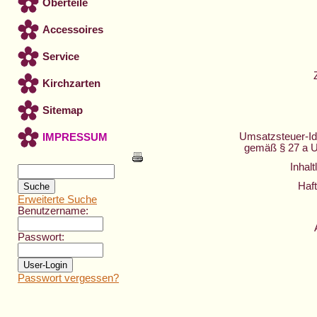
Oberteile
Accessoires
Service
Kirchzarten
Sitemap
Umsatzsteuer-Id
IMPRESSUM
gemäß
§ 27 a
U
Inhalt
Haft
Erweiterte Suche
Benutzername:
Passwort:
Passwort vergessen?